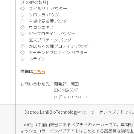
[その他の製品]
◇ スピルリナ パウダー
A
◇ クロレラ パウダー
◇ 有機小麦若葉 パウダー
◇ ウコンエキス
◇ ピープロテイン パウダー
◇ 玄米プロテイン パウダー
◇ かぼちゃの種プロテイン パウダー
◇ アーモンドプロテイン パウダー
◇ ルテイン
詳細は
こちら
お問い合わせ先：開発部 岡田
03-3442-5147
gd@tomo-e.co.jp
Dezhou Lanli BioTechnology社のコラーゲンペプチドです
Lanli社は中国山東省にあるペプチドのメーカーです。年間9,
ィッシュコラーゲンペプチドをはじめとする高品質な動物由