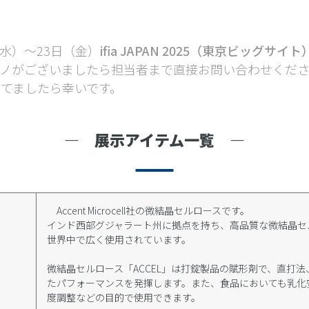
（水）～23日（金）
ifia JAPAN 2025（東京ビッグサイト
モノがございましたら担当者まで直接お問い合わせくだ
てましたら幸いです。
― 展示アイテム一覧 ―
Accent Microcell社の微結晶セルロースです。
インド西部グジャラート州に拠点を持ち、高品質な微結晶セル
世界中で広く使用されています。
微結晶セルロース「ACCEL」は打錠製品の賦形剤で、直打
たパフォーマンスを発揮します。また、食品においても乳化
度調整などの目的で使用できます。