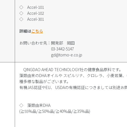
ス
◇ Accel-101
◇ Accel-102
◇ Accel-301
詳細は
こちら
お問い合わせ先：開発部 岡田
03-3442-5147
gd@tomo-e.co.jp
QINGDAO AHEAD TECHNOLOGY社の健康食品原料です。
藻類由来のDHAオイルや スピルリナ、クロレラ、小麦若葉
種多様な製品がございます。
有機JAS認証やEU、 USDAの有機認証につきましては別途
◇ 藻類由来DHA
(≧55%品/≧50%品/≧40%品/≧35%品)