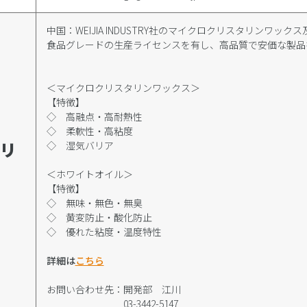
中国：WEIJIA INDUSTRY社のマイクロクリスタリンワッ
食品グレードの生産ライセンスを有し、高品質で安価な製品
＜マイクロクリスタリンワックス＞
【特徴】
◇ 高融点・高耐熱性
◇ 柔軟性・高粘度
リ
◇ 湿気バリア
＜ホワイトオイル＞
【特徴】
◇ 無味・無色・無臭
◇ 黄変防止・酸化防止
◇ 優れた粘度・温度特性
詳細は
こちら
お問い合わせ先：開発部 江川
03-3442-5147