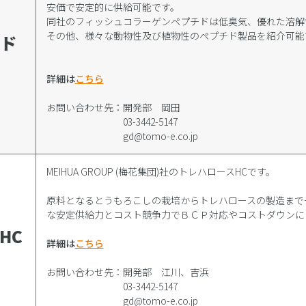
安価で安定的に供給可能です。
同社のフィッシュコラーゲンペプチドは低臭気、優れた溶解
その他、様々な動物性及び植物性のペプチド製品を紹介可能
ド
詳細は
こちら
お問い合わせ先：開発部 岡田
03-3442-5147
gd@tomo-e.co.jp
MEIHUA GROUP (梅花集団)社のトレハロースHCです。
原料となるとうもろこしの栽培からトレハロースの製造まで
な安定供給力とコスト競争力でＢＣＰ対応やコストダウンに
HC
詳細は
こちら
お問い合わせ先：開発部 江川、吉浜
03-3442-5147
gd@tomo-e.co.jp